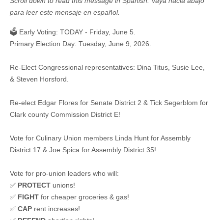
Scroll down to read this message in Spanish. Vaya hacia abajo
para leer este mensaje en español.
🗳️ Early Voting: TODAY - Friday, June 5.
Primary Election Day: Tuesday, June 9, 2026.
Re-Elect Congressional representatives: Dina Titus, Susie Lee,
& Steven Horsford.
Re-elect Edgar Flores for Senate District 2 & Tick Segerblom for
Clark county Commission District E!
Vote for Culinary Union members Linda Hunt for Assembly
District 17 & Joe Spica for Assembly District 35!
Vote for pro-union leaders who will:
✅
PROTECT
unions!
✅
FIGHT
for cheaper groceries & gas!
✅
CAP
rent increases!