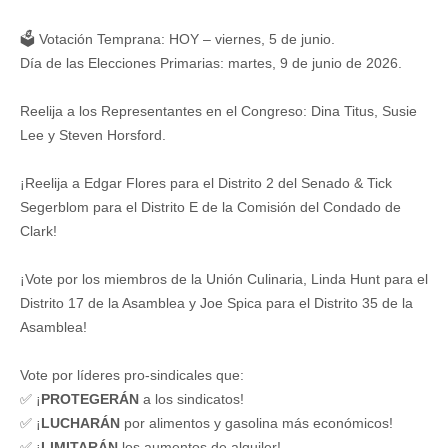
🗳️ Votación Temprana: HOY – viernes, 5 de junio.
Día de las Elecciones Primarias: martes, 9 de junio de 2026.
Reelija a los Representantes en el Congreso: Dina Titus, Susie
Lee y Steven Horsford.
¡Reelija a Edgar Flores para el Distrito 2 del Senado & Tick
Segerblom para el Distrito E de la Comisión del Condado de
Clark!
¡Vote por los miembros de la Unión Culinaria, Linda Hunt para el
Distrito 17 de la Asamblea y Joe Spica para el Distrito 35 de la
Asamblea!
Vote por líderes pro-sindicales que:
✅ ¡
PROTEGERÁN
a los sindicatos!
✅ ¡
LUCHARÁN
por alimentos y gasolina más económicos!
✅ ¡
LIMITARÁN
los aumentos de alquiler!