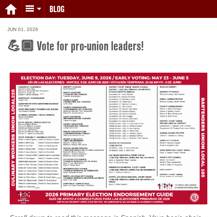
BLOG
JUN 01, 2026
💪🏿 Vote for pro-union leaders!