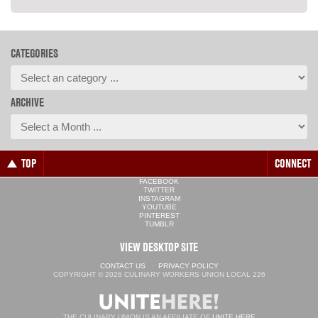
CATEGORIES
ARCHIVE
TOP
CONNECT
FACEBOOK
TWITTER
INSTAGRAM
YOUTUBE
PINTEREST
TUMBLR
VIEW DESKTOP SITE
CONTACT US
·
PRIVACY POLICY
COPYRIGHT © 2026 CULINARY WORKERS UNION LOCAL 226
THE CULINARY UNION IS AN AFFILIATE OF
UNITE HERE