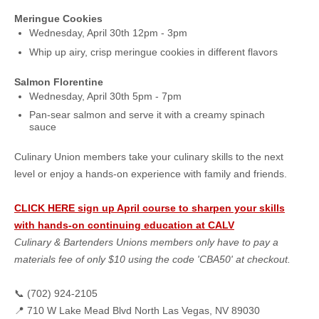
Meringue Cookies
Wednesday, April 30th 12pm - 3pm
Whip up airy, crisp meringue cookies in different flavors
Salmon Florentine
Wednesday, April 30th 5pm - 7pm
Pan-sear salmon and serve it with a creamy spinach
sauce
Culinary Union members take your culinary skills to the next
level or enjoy a hands-on experience with family and friends.
CLICK HERE sign up April course to sharpen your skills
with hands-on continuing education at CALV
Culinary & Bartenders Unions members only have to pay a
materials fee of only $10 using the code 'CBA50' at checkout.
📞 (702) 924-2105
📍 710 W Lake Mead Blvd North Las Vegas, NV 89030