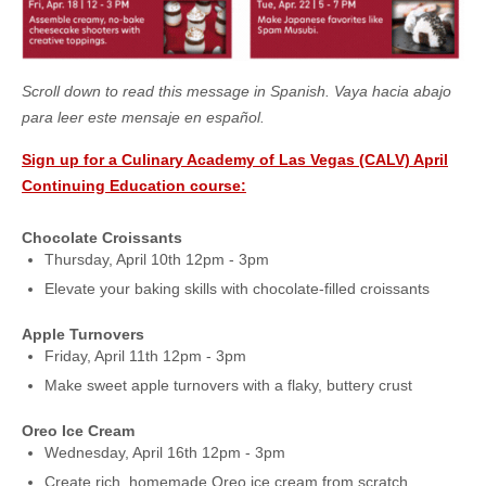
Scroll down to read this message in Spanish. Vaya hacia abajo
para leer este mensaje en español.
Sign up for a Culinary Academy of Las Vegas (CALV) April
Continuing Education course:
Chocolate Croissants
Thursday, April 10th 12pm - 3pm
Elevate your baking skills with chocolate-filled croissants
Apple Turnovers
Friday, April 11th 12pm - 3pm
Make sweet apple turnovers with a flaky, buttery crust
Oreo Ice Cream
Wednesday, April 16th 12pm - 3pm
Create rich, homemade Oreo ice cream from scratch