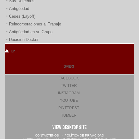
Sus Derechos
Antigüedad
Ceses (Layoff)
Reincorporaciones al Trabajo
Antigüedad en su Grupo
Decisión Decker
TOP
CONNECT
FACEBOOK
TWITTER
INSTAGRAM
YOUTUBE
PINTEREST
TUMBLR
VIEW DESKTOP SITE
CONTÁCTENOS
·
POLÍTICA DE PRIVACIDAD