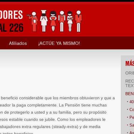
Afiliados
¡ACTÚE YA MISMO!
MÁS
ORI
REC
TEX
BEN
o beneficio considerable que los miembros obtuvieron y que a
40
leador la paga completamente. La Pensión tiene muchas
Co
ón de protegerlo a usted y a su familia, pero su propósito
Pe
gresos estable cuando se jubile. Como los empleadores le
Sa
rabajadores extra regulares (steady-extra) y de media
As
a estos beneficios.