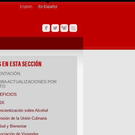
English
En Español
 EN ESTA SECCIÓN
ENTACIÓN
IBA ACTUALIZACIONES POR
TO
EFICIOS
1K
ncientización sobre Alcohol
nsión de la Unión Culinaria
lud y Bienestar
ociación de Viviendas