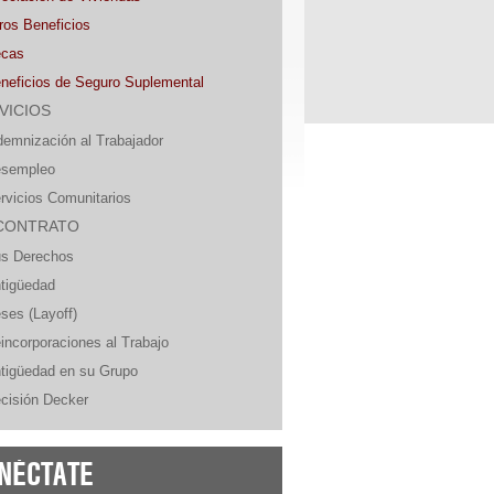
ros Beneficios
cas
neficios de Seguro Suplemental
VICIOS
demnización al Trabajador
sempleo
rvicios Comunitarios
CONTRATO
s Derechos
tigüedad
ses (Layoff)
incorporaciones al Trabajo
tigüedad en su Grupo
cisión Decker
NÉCTATE