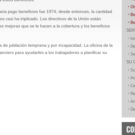
Ot
naria pago beneficios fue 1974; desde entonces, la cantidad
Be
 casi ha triplicado. Los directivos de la Unión están
Be
s mejoras que se le hacen a la cobertura y los beneficios
SER
In
s de jubilación temprana y por incapacidad. La oficina de la
De
nciero para ayudarles a los trabajadores a planificar su
Se
SU 
Su
An
Ce
Re
An
De
CO