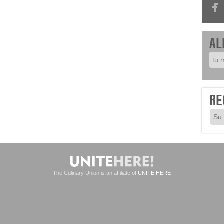
AL
RE
The Culinary Union is an affiliate of
UNITE HERE